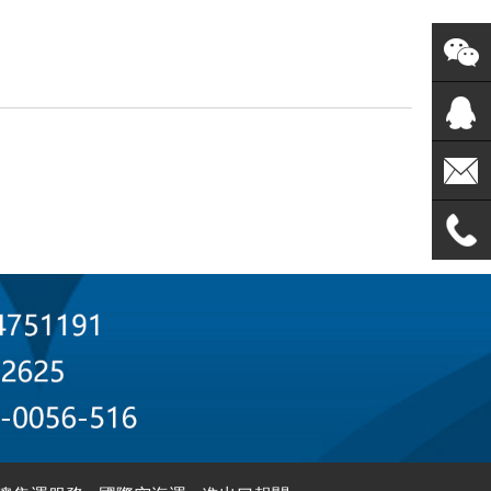
微信諮
詢
業務諮
詢
郵箱
服務電
話