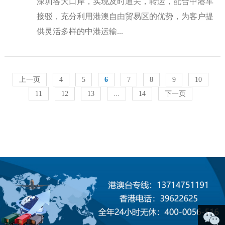
深圳各大口岸，实现及时通关，转运，配合中港车
接驳，充分利用港澳自由贸易区的优势，为客户提
供灵活多样的中港运输...
上一页
4
5
6
7
8
9
10
11
12
13
...
14
下一页