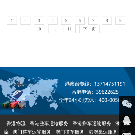
1
2
3
4
5
6
7
8
9
10
...
11
下一页
微信咨
香港物流
香港整车运输服务
香港拼车运输服务
澳门物
流
澳门整车运输服务
澳门拼车服务
港澳集运服务
国际