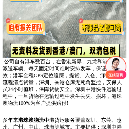
公司自有港车数百台，在香港新界、九龙和港岛都有
派送车辆。每天固定时间准时安排发车，保证发车时
效；港车全程
GPS
定位追踪，提货、入仓、卸货，每个
流程清点货量，深圳、香港仓库无死角监控，安保人
员
24
小时值班，保障货物安全。
深圳中港快件
运输过
程中，一旦货物在运输过程中发生丢失、损坏，港珠
澳物流
100%
为客户提供赔付
!
多年来
港珠澳物流
中港货运服务覆盖深圳、东莞、惠
州、广州、中山、珠海等城市。主要提供：
深圳中港