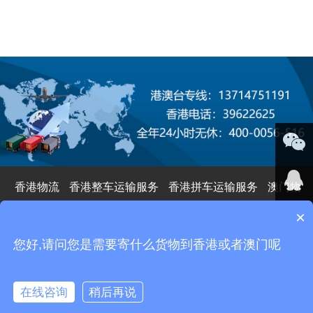
微信咨
香港物流
香港整车运输服务
香港拼车运输服务
澳门物
流
澳门整车运输服务
澳门拼车服务
港澳集运服务
国际
×
询
业务咨
空海运
进出口报关
您好,请问您是需要寄什么货物到香港或者澳门呢
中港吨车
中港柜车
中港平板车
中港吊机车
中港冷藏车
询
邮箱
中港危险品车
版权所有 © 2022 深圳市港珠澳物流有限公司 All Rights
在线咨询
稍后再说
服务电
Reserved.
粤ICP备2022109474号
在线咨询
联系我们
拨打电话